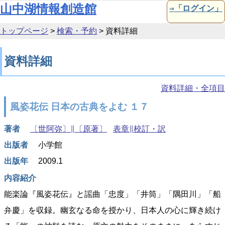
本文へ移動
山中湖情報創造館
⇒「ログイン」
トップページ
>
検索・予約
>
資料詳細
資料詳細
資料詳細・全項目
風姿花伝 日本の古典をよむ １７
著者
〔世阿弥〕∥〔原著〕
表章∥校訂・訳
出版者
小学館
出版年
2009.1
内容紹介
能楽論『風姿花伝』と謡曲「忠度」「井筒」「隅田川」「船
弁慶」を収録。幽玄なる命を授かり、日本人の心に輝き続け