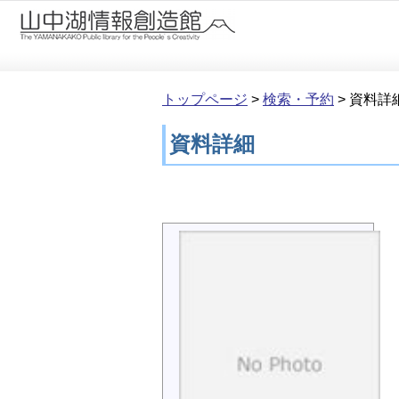
本文へ移動
トップページ
>
検索・予約
>
資料詳
資料詳細