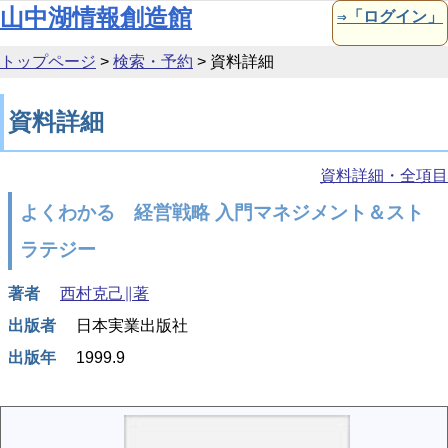
本文へ移動
山中湖情報創造館
⇒「ログイン」
トップページ
>
検索・予約
>
資料詳細
資料詳細
資料詳細・全項目
よくわかる 経営戦略 入門マネジメント＆スト
ラテジー
著者
西村克己∥著
出版者
日本実業出版社
出版年
1999.9