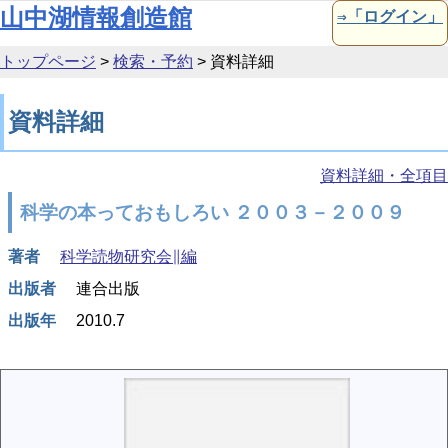
本文へ移動
山中湖情報創造館
⇒「ログイン」
トップページ
>
検索・予約
>
資料詳細
資料詳細
資料詳細・全項目
科学の本っておもしろい ２００３－２００９
著者
科学読物研究会∥編
出版者
連合出版
出版年
2010.7