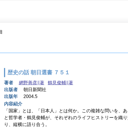
細
歴史の話 朝日選書 ７５１
著者
網野善彦∥著
鶴見俊輔∥著
出版者
朝日新聞社
出版年
2004.5
内容紹介
「国家」とは、「日本人」とは何か。この複雑な問いを、あ
と哲学者・鶴見俊輔が、それぞれのライフヒストリーを織り
り、縦横に語り合う。