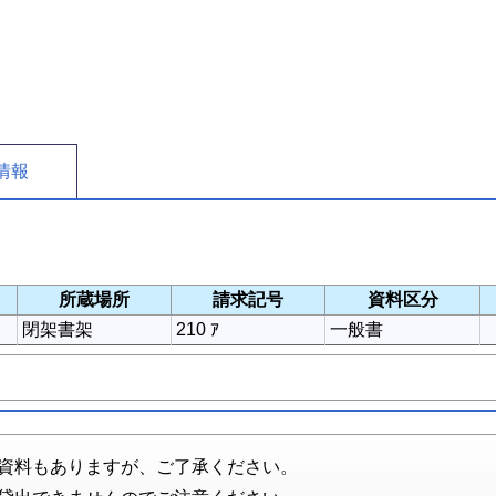
情報
所蔵場所
請求記号
資料区分
閉架書架
210 ｱ
一般書
資料もありますが、ご了承ください。