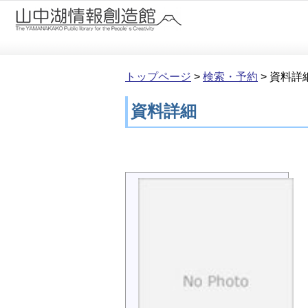
本文へ移動
トップページ
>
検索・予約
>
資料詳
資料詳細