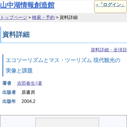
本文へ移動
山中湖情報創造館
⇒「ログイン」
トップページ
>
検索・予約
>
資料詳細
資料詳細
資料詳細・全項目
エコツーリズムとマス・ツーリズム 現代観光の
実像と課題
著者
吉田春生∥著
出版者
原書房
出版年
2004.2