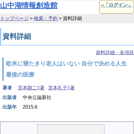
本文へ移動
山中湖情報創造館
⇒「ログイン」
トップページ
>
検索・予約
>
資料詳細
資料詳細
資料詳細・全項目
欧米に寝たきり老人はいない 自分で決める人生
最後の医療
著者
宮本顕二∥著
宮本礼子∥著
出版者
中央公論新社
出版年
2015.6