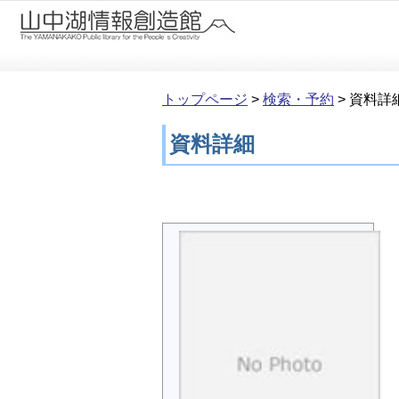
本文へ移動
トップページ
>
検索・予約
>
資料詳
資料詳細