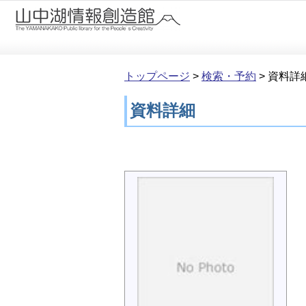
本文へ移動
トップページ
>
検索・予約
>
資料詳
資料詳細