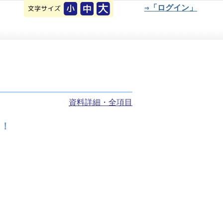
⇒「ログイン」
資料詳細・全項目
る！