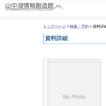
本文へ移動
トップページ
>
検索・予約
>
資料詳
資料詳細