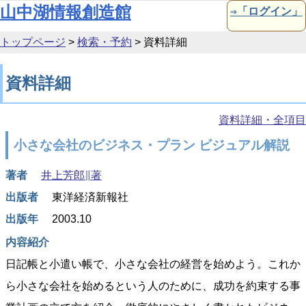
本文へ移動
山中湖情報創造館
⇒「ログイン」
トップページ
>
検索・予約
>
資料詳細
資料詳細
資料詳細・全項目
小さな会社のビジネス・プラン ビジュアル解説
著者
井上芳郎∥著
出版者
東洋経済新報社
出版年
2003.10
内容紹介
日記帳と小遣い帳で、小さな会社の経営を始めよう。これか
ら小さな会社を始めるという人のために、成功を約束する事