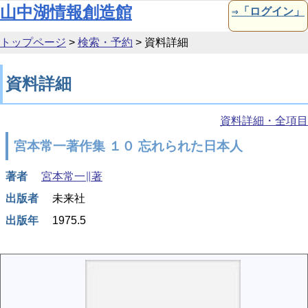
本文へ移動
山中湖情報創造館
⇒「ログイン」
トップページ
>
検索・予約
>
資料詳細
資料詳細
資料詳細・全項目
宮本常一著作集 １０ 忘れられた日本人
著者
宮本常一∥著
出版者
未来社
出版年
1975.5