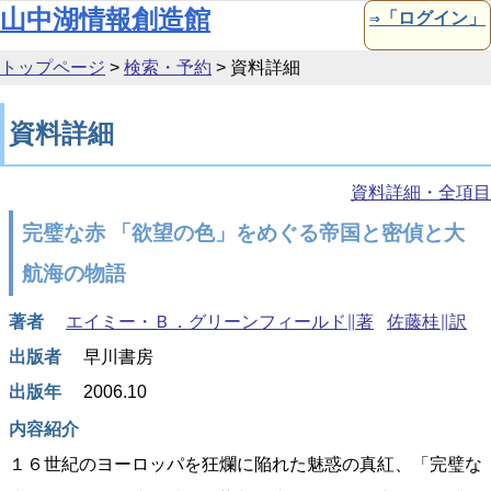
本文へ移動
山中湖情報創造館
⇒「ログイン」
トップページ
>
検索・予約
>
資料詳細
資料詳細
資料詳細・全項目
完璧な赤 「欲望の色」をめぐる帝国と密偵と大
航海の物語
著者
エイミー・Ｂ．グリーンフィールド∥著
佐藤桂∥訳
出版者
早川書房
出版年
2006.10
内容紹介
１６世紀のヨーロッパを狂爛に陥れた魅惑の真紅、「完璧な