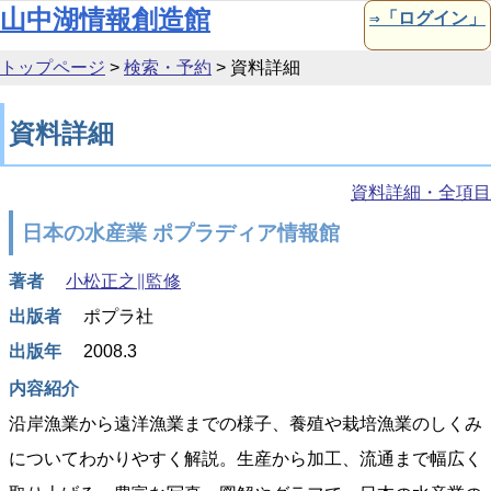
本文へ移動
山中湖情報創造館
⇒「ログイン」
トップページ
>
検索・予約
>
資料詳細
資料詳細
資料詳細・全項目
日本の水産業 ポプラディア情報館
著者
小松正之∥監修
出版者
ポプラ社
出版年
2008.3
内容紹介
沿岸漁業から遠洋漁業までの様子、養殖や栽培漁業のしくみ
についてわかりやすく解説。生産から加工、流通まで幅広く