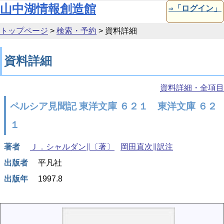
本文へ移動
山中湖情報創造館
⇒「ログイン」
トップページ
>
検索・予約
>
資料詳細
資料詳細
資料詳細・全項目
ペルシア見聞記 東洋文庫 ６２１ 東洋文庫 ６２
１
著者
Ｊ．シャルダン∥〔著〕
岡田直次∥訳注
出版者
平凡社
出版年
1997.8