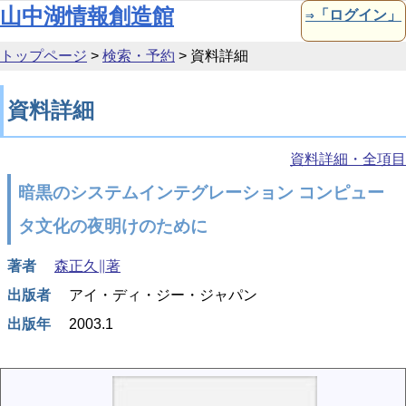
本文へ移動
山中湖情報創造館
⇒「ログイン」
トップページ
>
検索・予約
>
資料詳細
資料詳細
資料詳細・全項目
暗黒のシステムインテグレーション コンピュー
タ文化の夜明けのために
著者
森正久∥著
出版者
アイ・ディ・ジー・ジャパン
出版年
2003.1