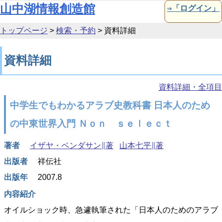
本文へ移動
山中湖情報創造館
⇒「ログイン」
トップページ
>
検索・予約
>
資料詳細
資料詳細
資料詳細・全項目
中学生でもわかるアラブ史教科書 日本人のため
の中東世界入門 Ｎｏｎ ｓｅｌｅｃｔ
著者
イザヤ・ベンダサン∥著
山本七平∥著
出版者
祥伝社
出版年
2007.8
内容紹介
オイルショック時、急遽執筆された「日本人のためのアラブ