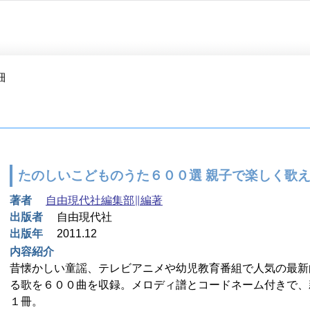
細
たのしいこどものうた６００選 親子で楽しく歌
著者
自由現代社編集部∥編著
出版者
自由現代社
出版年
2011.12
内容紹介
昔懐かしい童謡、テレビアニメや幼児教育番組で人気の最新
る歌を６００曲を収録。メロディ譜とコードネーム付きで、
１冊。