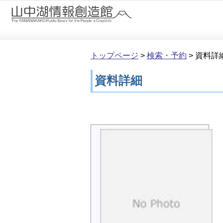
本文へ移動
トップページ
>
検索・予約
>
資料詳
資料詳細