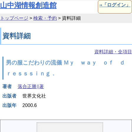
本文へ移動
山中湖情報創造館
⇒「ログイン」
トップページ
>
検索・予約
>
資料詳細
資料詳細
資料詳細・全項目
男の服こだわりの流儀 Ｍｙ ｗａｙ ｏｆ ｄ
ｒｅｓｓｓｉｎｇ．
著者
落合正勝∥著
出版者
世界文化社
出版年
2000.6