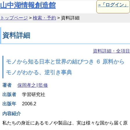
本文へ移動
山中湖情報創造館
⇒「ログイン」
トップページ
>
検索・予約
>
資料詳細
資料詳細
資料詳細・全項目
モノから知る日本と世界の結びつき ６ 原料から
モノがわかる、逆引き事典
著者
保岡孝之∥監修
出版者
学習研究社
出版年
2006.2
内容紹介
私たちの身近にあるモノや製品は、実は様々な国から届く原