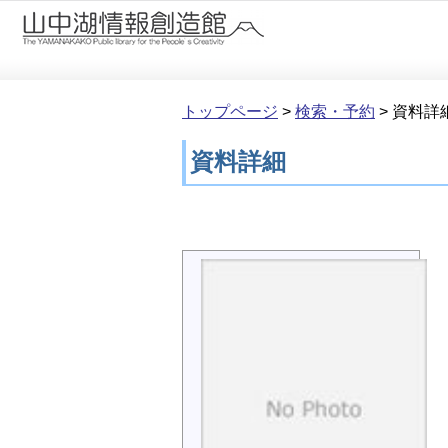
本文へ移動
トップページ
>
検索・予約
>
資料詳
資料詳細