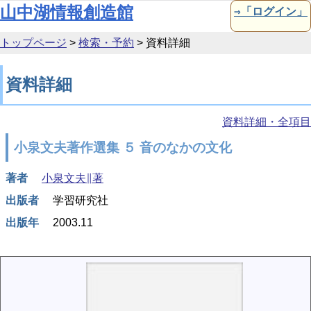
本文へ移動
山中湖情報創造館
⇒「ログイン」
トップページ
>
検索・予約
>
資料詳細
資料詳細
資料詳細・全項目
小泉文夫著作選集 ５ 音のなかの文化
著者
小泉文夫∥著
出版者
学習研究社
出版年
2003.11