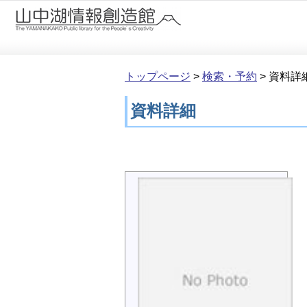
本文へ移動
トップページ
>
検索・予約
>
資料詳
資料詳細