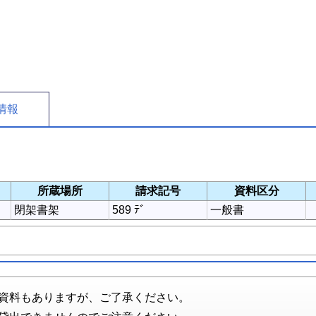
情報
所蔵場所
請求記号
資料区分
閉架書架
589 ﾃﾞ
一般書
資料もありますが、ご了承ください。