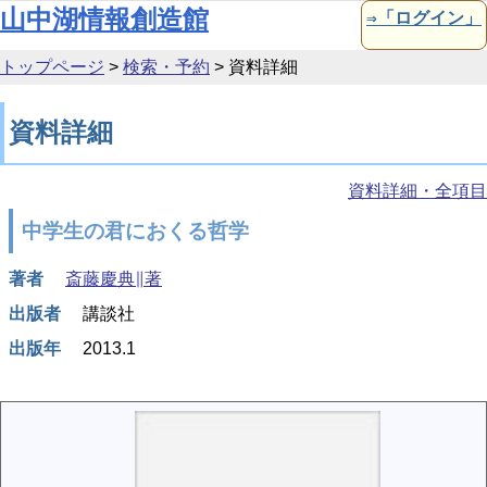
本文へ移動
山中湖情報創造館
⇒「ログイン」
トップページ
>
検索・予約
>
資料詳細
資料詳細
資料詳細・全項目
中学生の君におくる哲学
著者
斎藤慶典∥著
出版者
講談社
出版年
2013.1