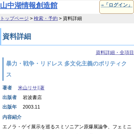
本文へ移動
山中湖情報創造館
⇒「ログイン」
トップページ
>
検索・予約
>
資料詳細
資料詳細
資料詳細・全項目
暴力・戦争・リドレス 多文化主義のポリティク
ス
著者
米山リサ∥著
出版者
岩波書店
出版年
2003.11
内容紹介
エノラ・ゲイ展示を巡るスミソニアン原爆展論争、フェミニ