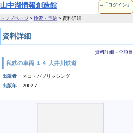
本文へ移動
山中湖情報創造館
⇒「ログイン」
トップページ
>
検索・予約
>
資料詳細
資料詳細
資料詳細・全項目
私鉄の車両 １４ 大井川鉄道
出版者
ネコ・パブリッシング
出版年
2002.7