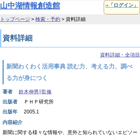
本文へ移動
山中湖情報創造館
⇒「ログイン」
トップページ
>
検索・予約
>
資料詳細
資料詳細
資料詳細・全項目
新聞わくわく活用事典 読む力、考える力、調べ
る力が身につく
著者
鈴木伸男∥監修
出版者
ＰＨＰ研究所
出版年
2005.1
内容紹介
新聞に関する様々な情報や、意外と知られていないエピソー