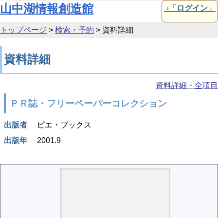
本文へ移動
山中湖情報創造館
⇒「ログイン」
トップページ
>
検索・予約
>
資料詳細
資料詳細
資料詳細・全項目
ＰＲ誌・フリーペーパーコレクション
出版者
ピエ・ブックス
出版年
2001.9