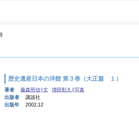
細
歴史遺産日本の洋館 第３巻（大正篇 １）
著者
藤森照信∥文
増田彰久∥写真
出版者
講談社
出版年
2002.12