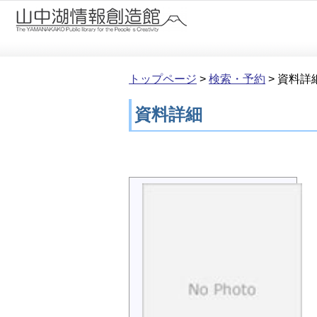
本文へ移動
トップページ
>
検索・予約
>
資料詳
資料詳細