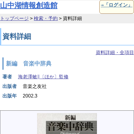
本文へ移動
山中湖情報創造館
⇒「ログイン」
トップページ
>
検索・予約
>
資料詳細
資料詳細
資料詳細・全項目
新編 音楽中辞典
著者
海老澤敏∥〔ほか〕監修
出版者
音楽之友社
出版年
2002.3