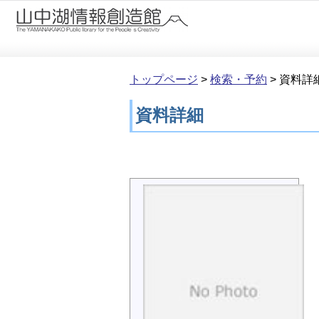
本文へ移動
トップページ
>
検索・予約
>
資料詳
資料詳細