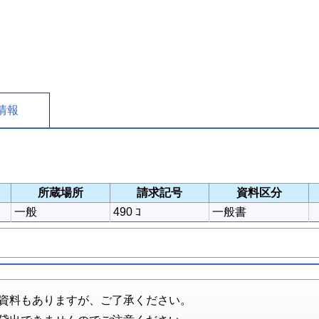
情報
所蔵場所
請求記号
資料区分
一般
490 ｺ
一般書
資料もありますが、ご了承ください。