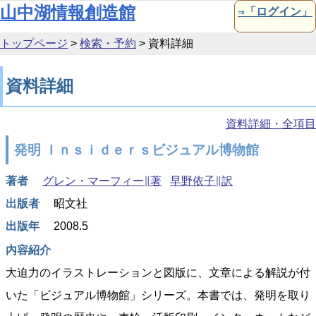
本文へ移動
山中湖情報創造館
⇒「ログイン」
トップページ
>
検索・予約
>
資料詳細
資料詳細
資料詳細・全項目
発明 Ｉｎｓｉｄｅｒｓビジュアル博物館
著者
グレン・マーフィー∥著
早野依子∥訳
出版者
昭文社
出版年
2008.5
内容紹介
大迫力のイラストレーションと図版に、文章による解説が付
いた「ビジュアル博物館」シリーズ。本書では、発明を取り