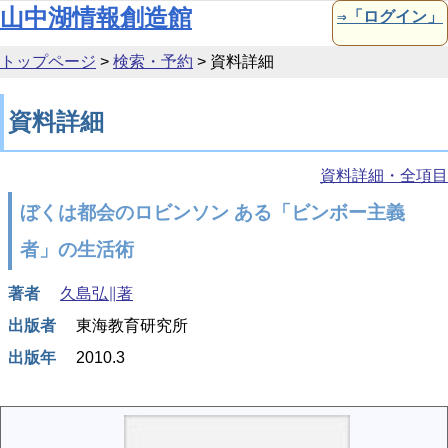
本文へ移動
山中湖情報創造館
⇒「ログイン」
トップページ
>
検索・予約
>
資料詳細
資料詳細
資料詳細・全項目
ぼくは都会のロビンソン ある「ビンボー主義
者」の生活術
著者
久島弘∥著
出版者
東海教育研究所
出版年
2010.3