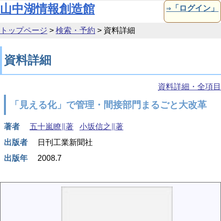
本文へ移動
山中湖情報創造館
⇒「ログイン」
トップページ
>
検索・予約
>
資料詳細
資料詳細
資料詳細・全項目
「見える化」で管理・間接部門まるごと大改革
著者
五十嵐瞭∥著
小坂信之∥著
出版者
日刊工業新聞社
出版年
2008.7