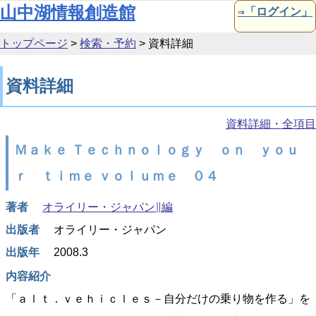
本文へ移動
山中湖情報創造館
⇒「ログイン」
トップページ
>
検索・予約
>
資料詳細
資料詳細
資料詳細・全項目
Ｍａｋｅ Ｔｅｃｈｎｏｌｏｇｙ ｏｎ ｙｏｕ
ｒ ｔｉｍｅ ｖｏｌｕｍｅ ０４
著者
オライリー・ジャパン∥編
出版者
オライリー・ジャパン
出版年
2008.3
内容紹介
「ａｌｔ．ｖｅｈｉｃｌｅｓ－自分だけの乗り物を作る」を