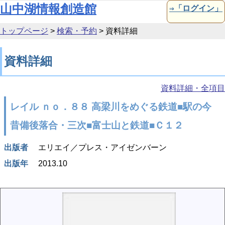
本文へ移動
山中湖情報創造館
⇒「ログイン」
トップページ
>
検索・予約
>
資料詳細
資料詳細
資料詳細・全項目
レイル ｎｏ．８８ 高梁川をめぐる鉄道■駅の今
昔備後落合・三次■富士山と鉄道■Ｃ１２
出版者
エリエイ／プレス・アイゼンバーン
出版年
2013.10