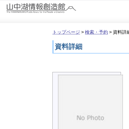
本文へ移動
トップページ
>
検索・予約
>
資料詳
資料詳細