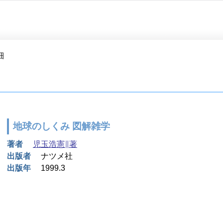
細
地球のしくみ 図解雑学
著者
児玉浩憲∥著
出版者
ナツメ社
出版年
1999.3