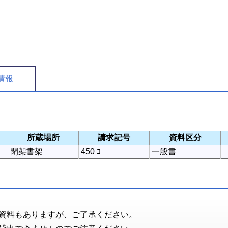
情報
所蔵場所
請求記号
資料区分
閉架書架
450 ｺ
一般書
資料もありますが、ご了承ください。