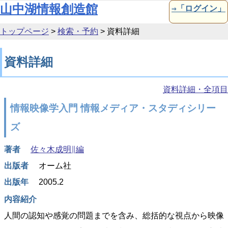
本文へ移動
山中湖情報創造館
⇒「ログイン」
トップページ
>
検索・予約
>
資料詳細
資料詳細
資料詳細・全項目
情報映像学入門 情報メディア・スタディシリー
ズ
著者
佐々木成明∥編
出版者
オーム社
出版年
2005.2
内容紹介
人間の認知や感覚の問題までを含み、総括的な視点から映像