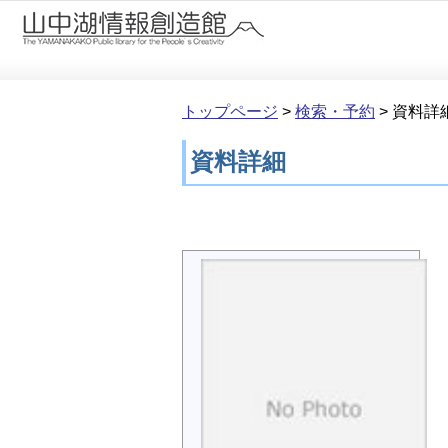
本文へ移動
トップページ
>
検索・予約
>
資料詳
資料詳細