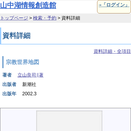
本文へ移動
山中湖情報創造館
⇒「ログイン」
トップページ
>
検索・予約
>
資料詳細
資料詳細
資料詳細・全項目
宗教世界地図
著者
立山良司∥著
出版者
新潮社
出版年
2002.3