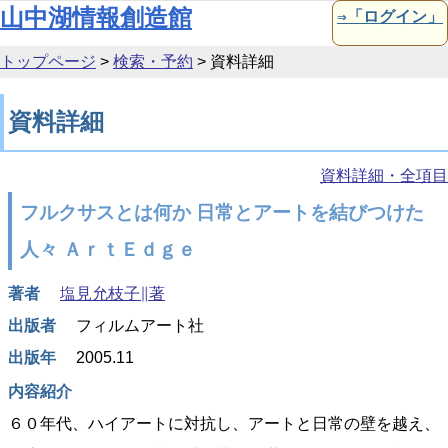
本文へ移動
山中湖情報創造館
⇒「ログイン」
トップページ
>
検索・予約
>
資料詳細
資料詳細
資料詳細・全項目
フルクサスとは何か 日常とアートを結びつけた
人々 ＡｒｔＥｄｇｅ
著者
塩見允枝子∥著
出版者
フィルムアート社
出版年
2005.11
内容紹介
６０年代、ハイアートに対抗し、アートと日常の壁を越え、