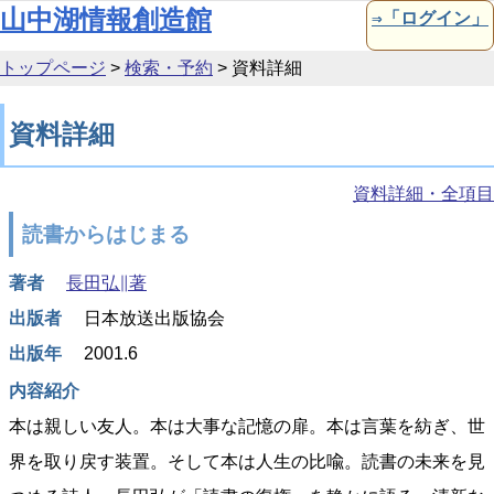
本文へ移動
山中湖情報創造館
⇒「ログイン」
トップページ
>
検索・予約
>
資料詳細
資料詳細
資料詳細・全項目
読書からはじまる
著者
長田弘∥著
出版者
日本放送出版協会
出版年
2001.6
内容紹介
本は親しい友人。本は大事な記憶の扉。本は言葉を紡ぎ、世
界を取り戻す装置。そして本は人生の比喩。読書の未来を見