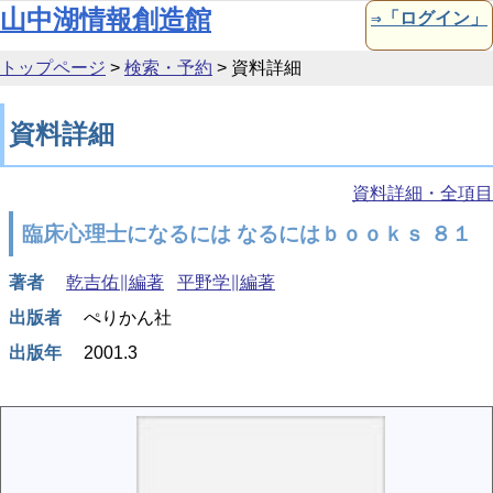
本文へ移動
山中湖情報創造館
⇒「ログイン」
トップページ
>
検索・予約
>
資料詳細
資料詳細
資料詳細・全項目
臨床心理士になるには なるにはｂｏｏｋｓ ８１
著者
乾吉佑∥編著
平野学∥編著
出版者
ぺりかん社
出版年
2001.3