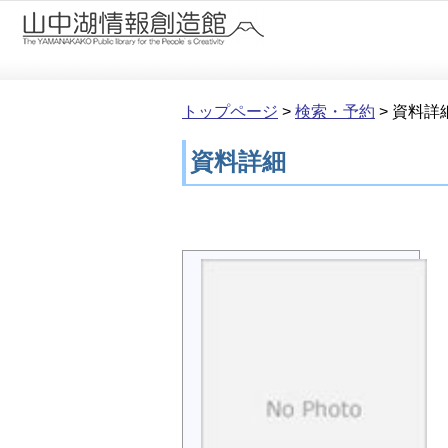
本文へ移動
トップページ
>
検索・予約
>
資料詳
資料詳細