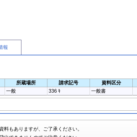
情報
所蔵場所
請求記号
資料区分
一般
336 ｷ
一般書
資料もありますが、ご了承ください。