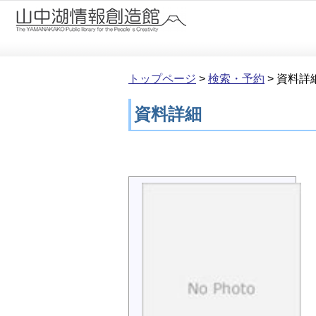
本文へ移動
トップページ
>
検索・予約
>
資料詳
資料詳細