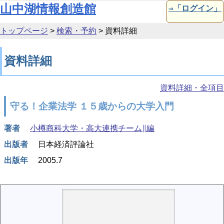
本文へ移動
山中湖情報創造館
⇒「ログイン」
トップページ
>
検索・予約
>
資料詳細
資料詳細
資料詳細・全項目
守る！企業法学 １５歳からの大学入門
著者
小樽商科大学・高大連携チーム∥編
出版者
日本経済評論社
出版年
2005.7