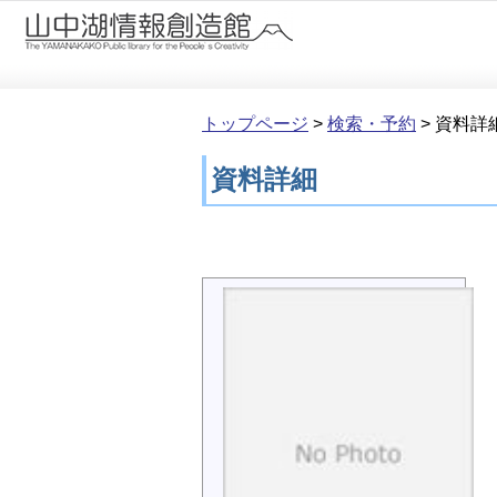
本文へ移動
トップページ
>
検索・予約
>
資料詳
資料詳細