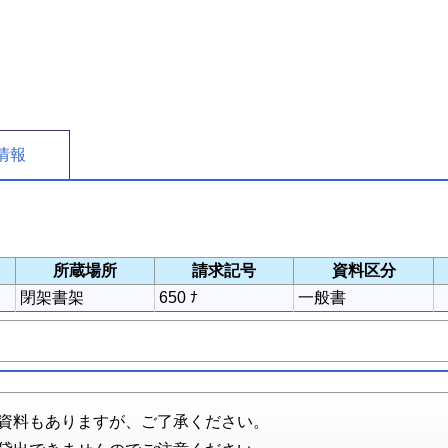
情報
所蔵場所
請求記号
資料区分
閉架書架
650 ﾅ
一般書
資料もありますが、ご了承ください。