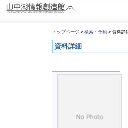
本文へ移動
トップページ
>
検索・予約
>
資料詳
資料詳細