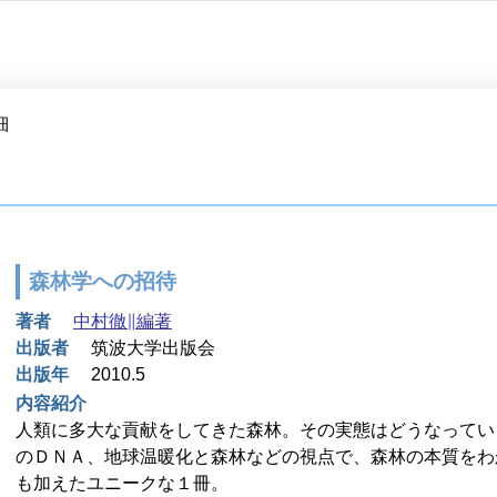
細
森林学への招待
著者
中村徹∥編著
出版者
筑波大学出版会
出版年
2010.5
内容紹介
人類に多大な貢献をしてきた森林。その実態はどうなってい
のＤＮＡ、地球温暖化と森林などの視点で、森林の本質をわ
も加えたユニークな１冊。