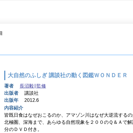
細
大自然のふしぎ 講談社の動く図鑑ＷＯＮＤＥＲ
著者
長沼毅∥監修
出版者
講談社
出版年
2012.6
内容紹介
皆既日食はなぜおこるのか、アマゾン川はなぜ大逆流するの
北極圏、深海まで、あらゆる自然現象を２００のＱ＆Ａで解
分のＤＶＤ付き。