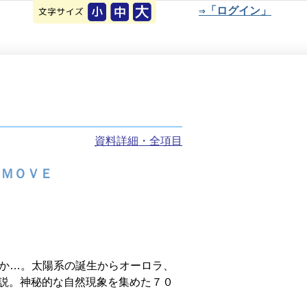
⇒「ログイン」
資料詳細・全項目
 ＭＯＶＥ
か…。太陽系の誕生からオーロラ、
説。神秘的な自然現象を集めた７０