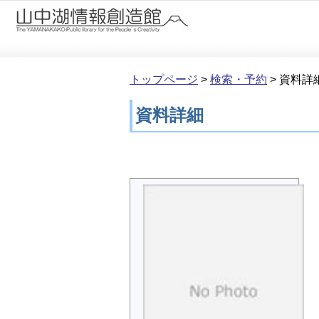
本文へ移動
トップページ
>
検索・予約
>
資料詳
資料詳細