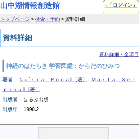
本文へ移動
山中湖情報創造館
⇒「ログイン」
トップページ
>
検索・予約
>
資料詳細
資料詳細
資料詳細・全項目
神経のはたらき 学習図鑑：からだのひみつ
著者
Ｎｕ´ｒｉａ Ｒｏｃａ∥〔著〕
Ｍａｒｔａ Ｓｅｒ
ｒａｎｏ∥〔著〕
出版者
ほるぷ出版
出版年
1998.2